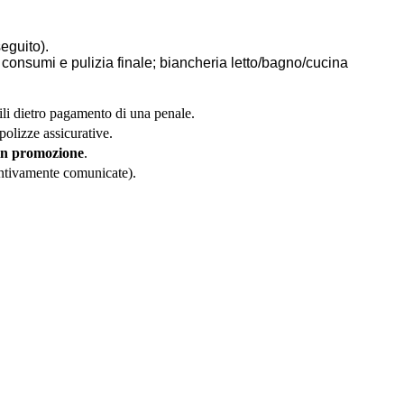
eguito).
si consumi e pulizia finale; biancheria letto/bagno/cucina
bili dietro pagamento di una penale.
polizze assicurative.
 in promozione
.
entivamente comunicate).