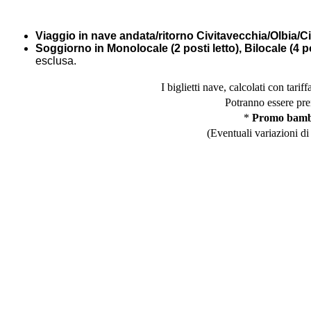
Viaggio in nave andata/ritorno Civitavecchia/Olbia/C
Soggiorno in Monolocale (2 posti letto), Bilocale (4 pos
esclusa.
I biglietti nave, calcolati con tar
Potranno essere pren
*
Promo bambini
(Eventuali variazioni d