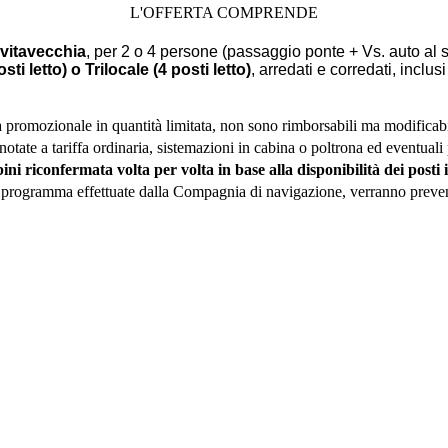
L'OFFERTA COMPRENDE
ivitavecchia
, per 2 o 4 persone (passaggio ponte + Vs. auto al s
ti letto) o Trilocale (4 posti letto)
, arredati e corredati, inclu
iffa promozionale in quantità limitata, non sono rimborsabili ma modifica
otate a tariffa ordinaria, sistemazioni in cabina o poltrona ed eventuali 
 riconfermata volta per volta in base alla disponibilità dei posti
i programma effettuate dalla Compagnia di navigazione, verranno prev